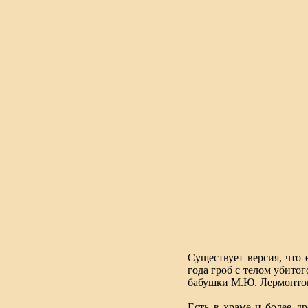
Существует версия, что 
года гроб с телом убитог
бабушки М.Ю. Лермонтова
Есть в храме и более д