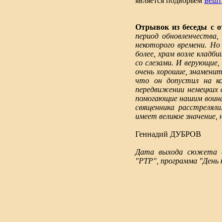
является подворьем
Бешт
Отрывок из беседы с 
период обновленчества,
некоторого времени. Но 
более, храм возле кладб
со слезами. И верующие,
очень хорошие, знамени
что он допустил на ко
передвижении немецких в
помогающие нашим воина
священника расстрелял
имеет великое значение, 
Геннадий ДУБРОВ
Дата выхода сюжета в 
"РТР", программа "День к