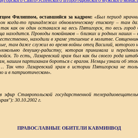
аугорского Свято-Успенского Второ-Афонского мужского монас
отцом Филиппом, оставшийся за кадром:
«Был период мрачн
 он когда-то принадлежал обновленческому епископу – там д
так как он один оставался на весь Пятигорск, то весь город 
ища находится. Проводы покойников – близких и родных наших – в
 естественно, находили в храме утешение в молитве. Священники
тые, там даже служил во время войны отец Василий, которого 
локольню девушку-радистку, которая принимала и передав
ойск. То есть, Лазаревский храм был как бы своего рода штаб
м, нашим партизанам бороться с врагом. Немцы узнали об этом
и… Так что Лазаревский храм в истории Пятигорска не толь
но и в патриотическом».
эфир Ставропольской государственной телерадиовещательн
рая"): 30.10.2002 г.
ПРАВОСЛАВНЫЕ ОБИТЕЛИ КАВМИНВОД