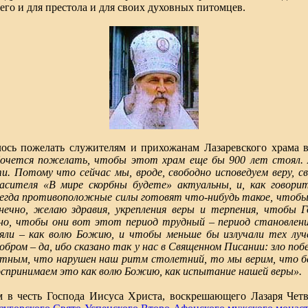
го и для престола и для своих духовных питомцев.
лось пожелать служителям и прихожанам Лазаревского храма в 
очется пожелать, чтобы этот храм еще бы 900 лет стоял. 
. Потому что сейчас мы, вроде, свободно исповедуем веру, св
асителя «В мире скорбны будете» актуальны, и, как говорит
всегда противоположные силы готовят что-нибудь такое, чтобы
ечно, желаю здравия, укрепления веры и терпения, чтобы Г
но, чтобы они вот этот период трудный – период становлени
няли – как волю Божию, и чтобы меньше бы излучали тех лу
бром – да, ибо сказано так у нас в Священном Писании: зло по
тным, что нарушен наш ритм столетний, то мы верим, что бе
оспринимаем это как волю Божию, как испытание нашей веры».
м в честь Господа Иисуса Христа, воскрешающего Лазаря Чет