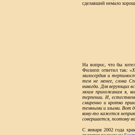
сделавший немало хороше
На вопрос, что бы хоте
Филипп ответил так:
«Х
милосердия и терпимости
тем не менее, слова Сп
никогда. Для верующих 
моим прихожанам я, кон
терпении. И, естествен
смиренно и кротко при
темными и злыми. Вот до
кому-то кажется неприя
совершается, поэтому в
С января 2002 года хра