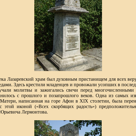
ека Лазаревский храм был духовным пристанищем для всех ве
едами. Здесь крестили младенцев и провожали усопших в последн
вучали молитвы и зажигались свечи перед многочисленными 
анилось с прошлого и позапрошлого веков. Одна из самых и
Матери, написанная на горе Афон в XIX столетии, была перене
 этой иконой («Всех скорбящих радость») предположительн
 Юрьевича Лермонтова.