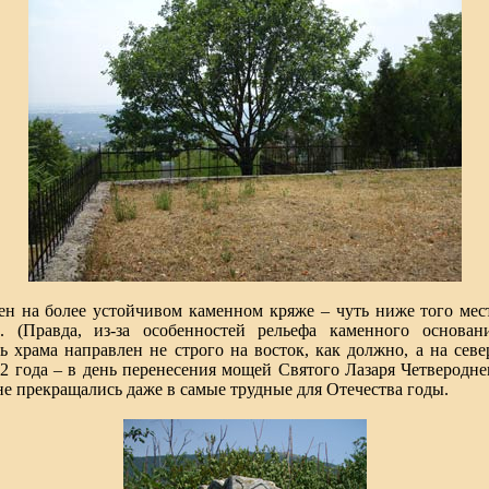
н на более устойчивом каменном кряже – чуть ниже того места
. (Правда, из-за особенностей рельефа каменного основа
 храма направлен не строго на восток, как должно, а на север
02 года – в день перенесения мощей Святого Лазаря Четвероднев
не прекращались даже в самые трудные для Отечества годы.