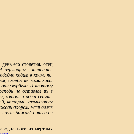
день его столетия, отец
А верующим – терпения,
ободно ходим в храм, но,
ся, скорбь не замолкает
 они скорбели. И поэтому
осподь не оставлял их в
я, который идет сейчас,
чей, которые называются
беждай добром. Если даже
з воли Божией ничего не
веродневного из мертвых