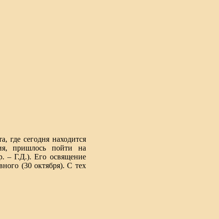
, где сегодня находится
ния, пришлось пойти на
. – Г.Д.). Его освящение
ного (30 октября). С тех