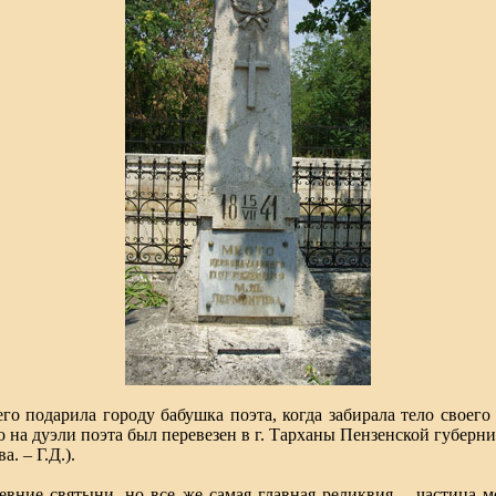
его подарила городу бабушка поэта, когда забирала тело своего 
о на дуэли поэта был перевезен в г. Тарханы Пензенской губерн
. – Г.Д.).
ревние святыни, но все же самая главная реликвия – частица