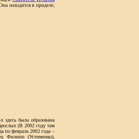
 Она находится в приделе,
х здесь была образована
взрослых (В 2002 году там
да по февраль 2002 года –
ец Филипп (Устименко),