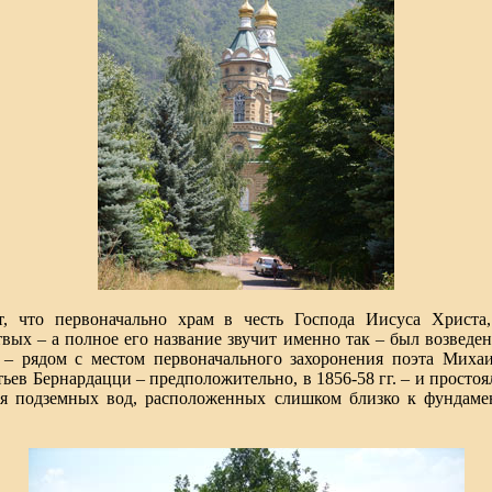
т, что первоначально храм в честь Господа Иисуса Христа
вых – а полное его название звучит именно так – был возведе
 – рядом с местом первоначального захоронения поэта Миха
ьев Бернардацци – предположительно, в 1856-58 гг. – и простоя
ия подземных вод, расположенных слишком близко к фундамен