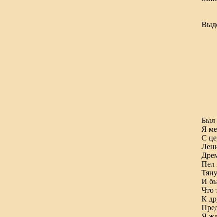
б
б
Выде
из
Был 
Я ме
С це
Лени
Дрем
Пел 
Тяну
И бы
Что 
К др
Пред
Я жд