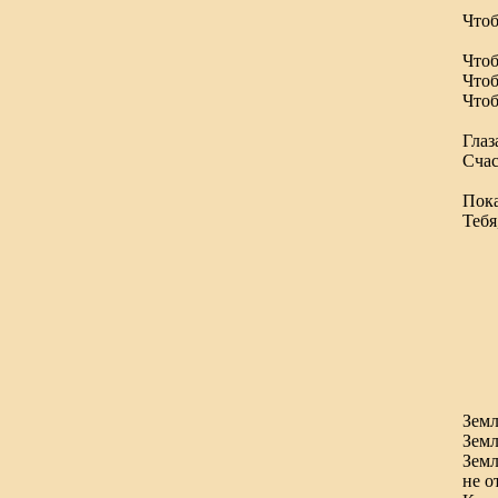
Чтоб
что
Чтоб
Чтоб
Чтоб
Глаз
Сча
Не
Пока
Тебя
Земл
Земл
Земл
не о