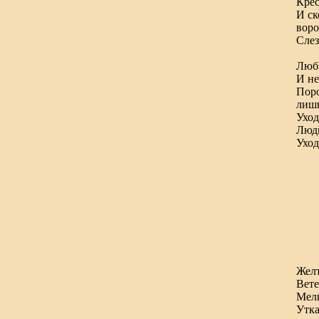
Кре
И ск
воро
Слез
Люб
И не
Поро
лишь
Уход
Люди
Уход
* 
Желт
Вете
Мелк
Утка