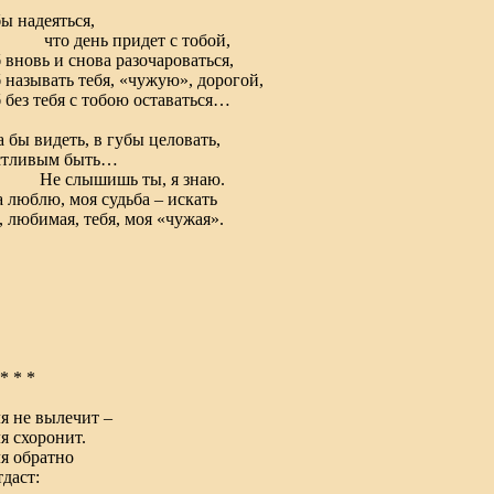
ы надеяться,
 день придет с тобой,
 вновь и снова разочароваться,
 называть тебя, «чужую», дорогой,
 без тебя с тобою оставаться…
а бы видеть, в губы целовать,
стливым быть…
 слышишь ты, я знаю.
 люблю, моя судьба – искать
, любимая, тебя, моя «чужая».
* * *
я не вылечит –
я схоронит.
я обратно
тдаст: