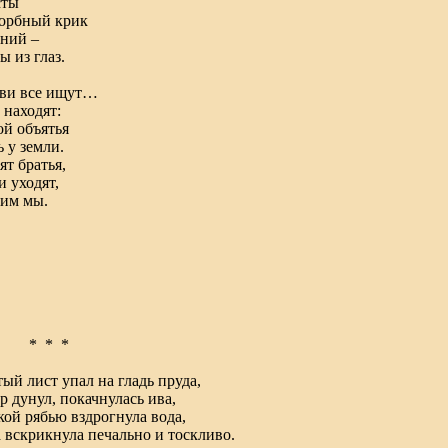
сты
орбный крик
ний –
ы из глаз.
ви все ищут…
 находят:
й объятья
 у земли.
ят братья,
 уходят,
им мы.
* *
ый лист упал на гладь пруда,
р дунул, покачнулась ива,
ой рябью вздрогнула вода,
 вскрикнула печально и тоскливо.