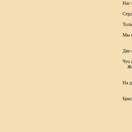
Нас 
гл
Серд
ду
Толь
и у
Мы 
на 
Две 
др
Что 
Жит
г
с
На д
и р
и
Брыз
ст