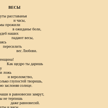
ВЕСЫ
ты расставанья
 часы,
 мы прожили
ожиданье боли,
удеб наших
дают весы,
аясь
ресилить
ес Любови.
женщина!
к щедро ты даришь
у
ложь
вероломство,
олько глупостей творишь,
ю заслоняя солнце.
чаши в равновесии замрут,
ы не терпишь
же равновесий.
уты и часы