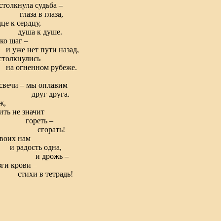
столкнула судьба –
аза в глаза,
це к сердцу,
ша к душе.
ко шаг –
же нет пути назад,
столкнулись
огненном рубеже.
свечи – мы оплавим
уг друга.
ж,
ь не значит
ореть –
горать!
воих нам
адость одна,
 дрожь –
ги крови –
ихи в тетрадь!