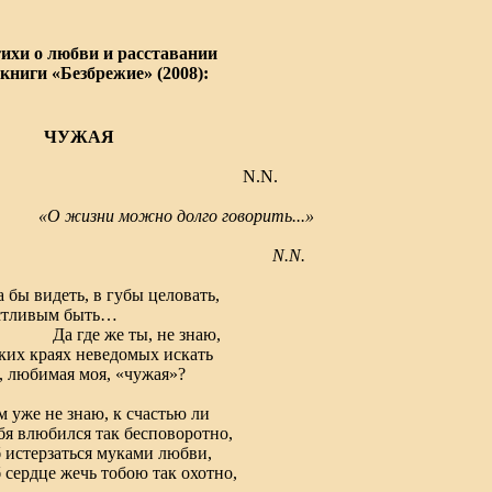
ихи о любви и расставании
 книги «Безбрежие» (2008):
УЖАЯ
N.N.
«О жизни можно долго говорить...»
N.N.
а бы видеть, в губы целовать,
стливым быть…
где же ты, не знаю,
ких краях неведомых искать
, любимая моя, «чужая»?
м уже не знаю, к счастью ли
бя влюбился так бесповоротно,
 истерзаться муками любви,
 сердце жечь тобою так охотно,