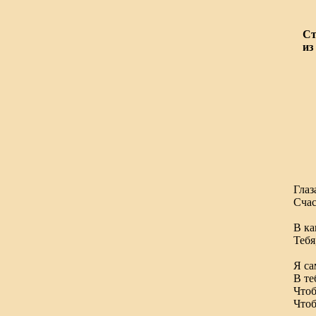
Ст
из
Ч
Глаз
Сча
Да 
В ка
Тебя
Я са
В те
Чтоб
Чтоб