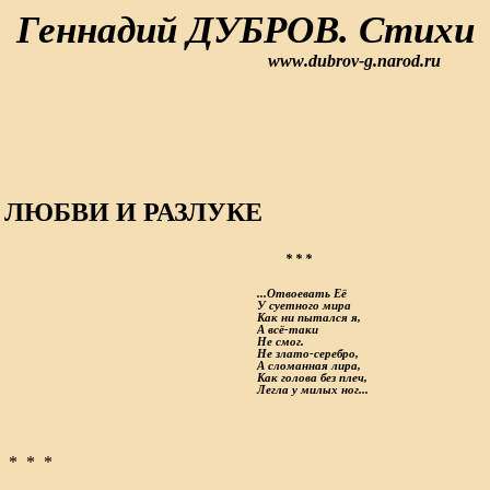
Геннадий ДУБРОВ. Стихи
www
.dubrov-g.narod.ru
 ЛЮБВИ И РАЗЛУКЕ
* * *
...Отвоевать Её
У суетного мира
Как ни пытался я,
А всё-таки
Не смог.
Не злато-серебро,
А сломанная лира,
Как голова без плеч,
Легла у милых ног...
* *