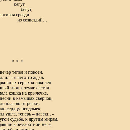
егут,
егут,
ргивая грозди
 созвездий…
* * *
вечер тепел и покоен.
длил – я чего-то ждал.
рковных серых колоколен
вый звон к земле слетал.
ала кошка на крылечке,
песни в камышах сверчок,
ло влагою от речки,
ло сердцу невдомек,
ты ушла, теперь – навеки, –
угой судьбе, к другим мирам.
авшись беззаботной неге,
ал тебя и умирал…