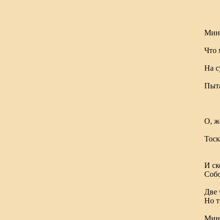
Мину
и
Что
в 
На с
па
Пыт
пе
в
О, 
Ка
Тоск
и 
и 
И ск
Собо
Две 
Но т
да
Мин