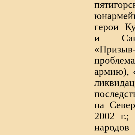
пятигорс
юнармей
герои К
и Санкт
«Призы
проблем
армию), 
ликвида
последст
на Севе
2002 г.;
народо