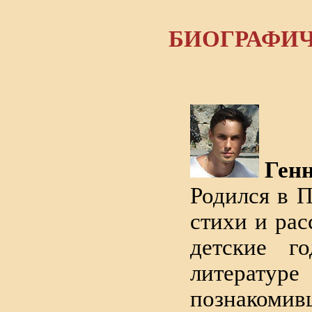
БИОГРАФИЧ
Генн
Родился в П
стихи и рас
детские г
литератур
познаком