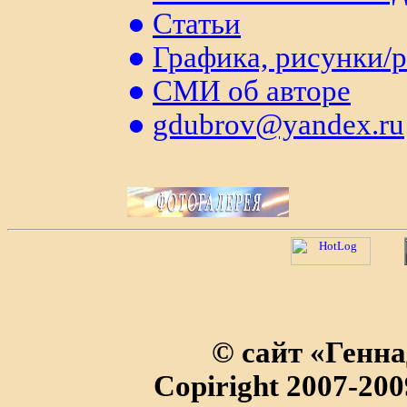
●
Статьи
●
Графика, рисунки/p
●
СМИ об авторе
●
gdubrov@yandex.ru
© сайт «Генн
Copiright 2007-20