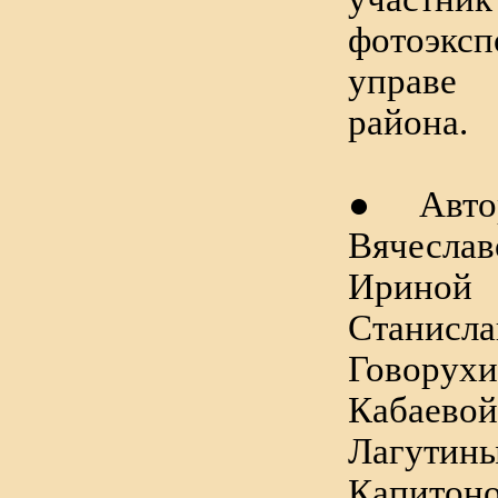
фотоэк
управе 
района.
● Авто
Вячесла
Ириной
Станисл
Говорух
Кабаев
Лагутин
Капитон