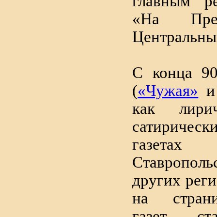
главным ре
«На Прес
Центральный
С конца 90
(
«Чужая»
и 
как лири
сатирическ
газетах
Ставропо
других рег
на стран
газет, ст