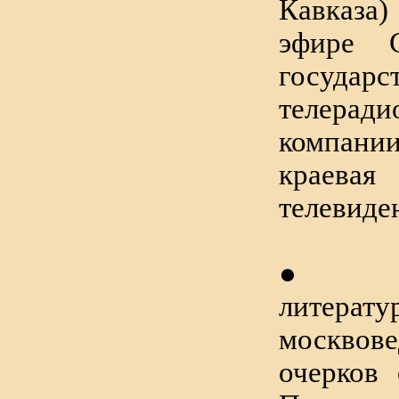
Кавказа)
эфире С
государс
телеради
компани
краев
телевиде
● 
литерат
москвове
очерков