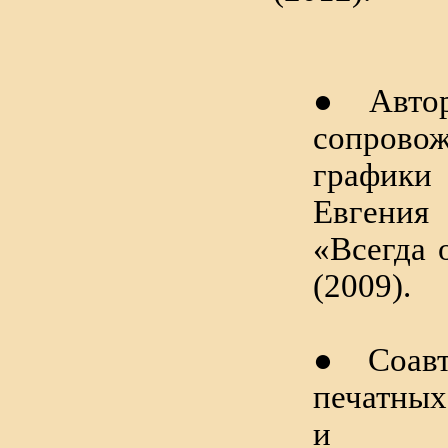
● Автор
сопрово
график
Евген
«Всегда о
(2009).
● Соавт
печатных
и бу