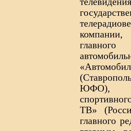
телевидени
государств
телерадиов
компании
главног
автомоби
«Автомобил
(Ставроп
ЮФО), 
спортивног
ТВ» (Росси
главного ре