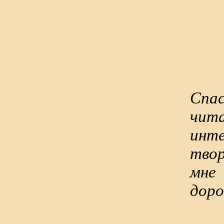
Сп
чи
инт
тво
мне 
доро