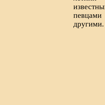
известн
певцам
другими.