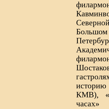
фила
Кавм
Северно
Большом
Петербур
Академи
филарм
Шостако
гастро
истори
КМВ), 
часах»