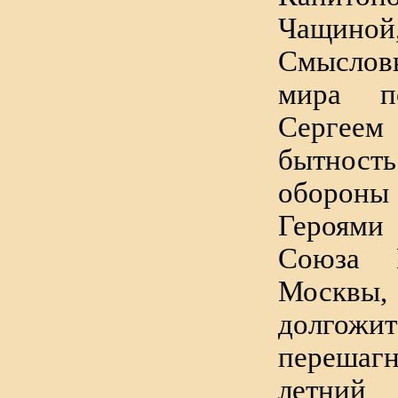
Чащино
Смысло
мира п
Сергеем
бытность
обороны
Героям
Союза 
Москвы,
долгожит
перешаг
летн