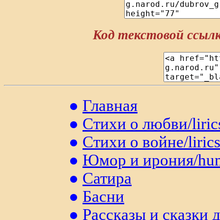
Код текстовой ссыл
●
Главная
●
Стихи о любви/liric
●
Стихи о войне/liric
●
Юмор и ирония/hu
●
Сатира
●
Басни
●
Рассказы и сказки 