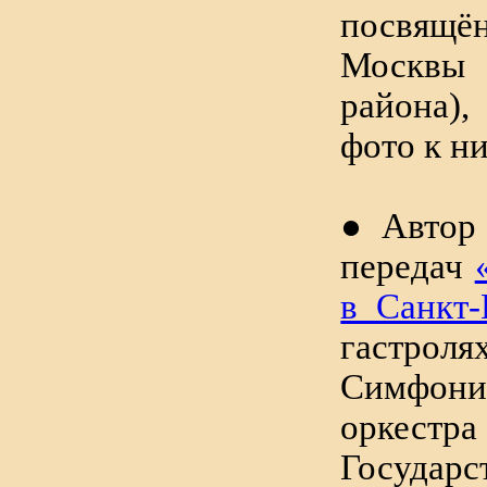
посвящё
Москвы 
района)
фото к н
● Автор
передач
в Санкт-
гастроля
Симфони
оркестра
Государс