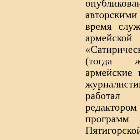
опублико
авторским
время слу
армейс
«Сатирич
(тогда ж
армейские 
журналис
работал к
редактор
программ
Пятигорско