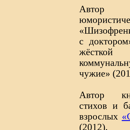
Автор 
юмористи
«Шизофрени
с доктором
жёсткой
коммунальн
чужие» (201
Автор кн
стихов и б
взрослых
«
(2012).