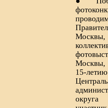
● Побе
фотоконк
проводи
Правител
Москвы
коллекти
фотовыс
Москвы,
15-лети
Централь
админист
округ
участник